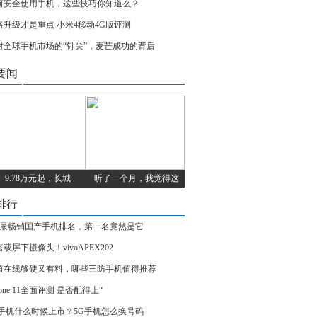
何安全使用手机，这些技巧你知道么？
络升级才是重点 小米4移动4G版评测
对全球手机市场的“针尖”，麦芒成功的背后
要闻
9.78万元起，长城
听了一个月，我觉得这
排行
月最畅销国产手机排名，第一名竟然是它
载屏下摄像头！vivoAPEX202
值在线够硬又有料，哪些三防手机值得推荐
hone 11全面评测 是否配得上“
G手机什么时候上市？5G手机怎么换号码