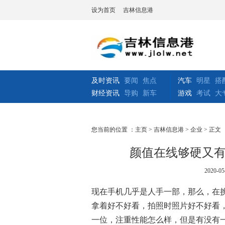
设为首页
吉林信息港
及时资讯
要闻
焦点
汽车
明星
搭
财经资讯
导购
新车
游戏
考试
大
您当前的位置 ：
主页
>
吉林信息港
>
企业
> 正文
颜值在线够硬又
2020-05
现在手机几乎是人手一部，那么，在
拿着好不好看，拍照时照片好不好看
一位，注重性能怎么样，但是有没有