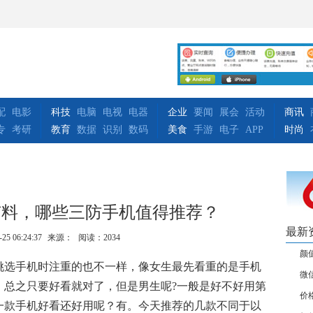
配
电影
科技
电脑
电视
电器
企业
要闻
展会
活动
商讯
专
考研
教育
数据
识别
数码
美食
手游
电子
APP
时尚
有料，哪些三防手机值得推荐？
最新
-25 06:24:37
来源：
阅读：2034
颜
挑选手机时注重的也不一样，像女生最先看重的是手机
微
，总之只要好看就对了，但是男生呢?一般是好不好用第
价
一款手机好看还好用呢？有。今天推荐的几款不同于以