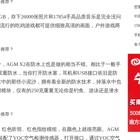
想
GB，存下26000张照片和17854手高品质音乐是完全没问
中
戏或流行的吃鸡游戏都可提供细致高清的画面，户外游戏两
1
手
各
分，AGM X2在防水上也是做的相当不错。相比于一般手
是双重防水，当你打开防水塞，耳机和USB接口依旧是防
防水中的那些小泥沙，拥有着全新的防水技术，掉落水中也
漂模块，仅有的250克重量无论你是钓鱼、游泳还是潜水
、红色听筒、红色指纹模组，在颜色上就很亮眼。AGM
装配了VOC空气检测传感器，打开接口，通过VOC空气