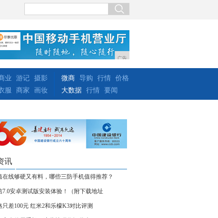
广告
商业
游记
摄影
微商
导购
行情
价格
衣服
商家
画妆
大数据
行情
要闻
资讯
值在线够硬又有料，哪些三防手机值得推荐？
信7.0安卓测试版安装体验！（附下载地址
格只差100元 红米2和乐檬K3对比评测