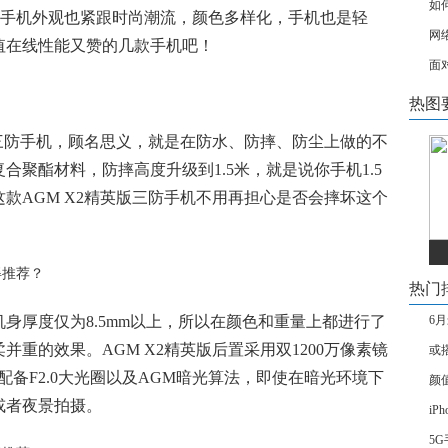
如
而且手机外观也紧跟时尚潮流，颜色多样化，手机也是轻
网
颜值在线性能又赞的几款手机吧！
面
热图
版三防手机，顾名思义，就是在防水、防摔、防尘上做的不
聚酯材料，防摔高度升级到1.5米，就是说你手机1.5
款AGM X2精英版三防手机不用再担心是否会摔坏这个
热门
身厚度仅为8.5mm以上，所以在颜色和重量上都进行了
6
重的效果。AGM X2精英版后置采用双1200万像素镜
或搭
，配备F2.0大光圈以及AGM暗光算法，即使在暗光环境下
颜
或者夜景拍摄。
iP
5