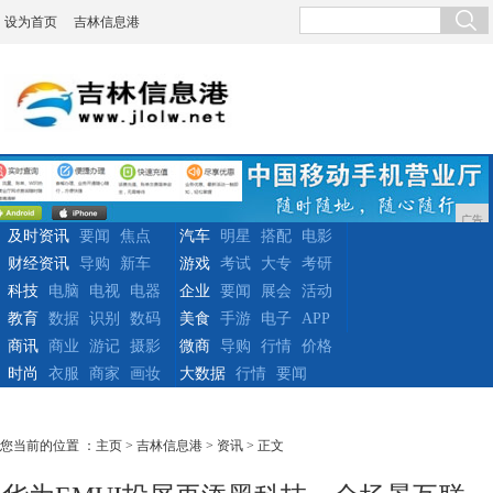
设为首页
吉林信息港
广告
及时资讯
要闻
焦点
汽车
明星
搭配
电影
财经资讯
导购
新车
游戏
考试
大专
考研
科技
电脑
电视
电器
企业
要闻
展会
活动
教育
数据
识别
数码
美食
手游
电子
APP
商讯
商业
游记
摄影
微商
导购
行情
价格
时尚
衣服
商家
画妆
大数据
行情
要闻
您当前的位置 ：
主页
>
吉林信息港
>
资讯
> 正文